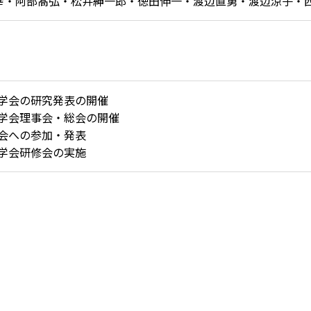
幸・阿部髙弘・松井紳一郎・徳田伸一・渡辺直勇・渡辺涼子・
学会の研究発表の開催
学会理事会・総会の開催
会への参加・発表
学会研修会の実施