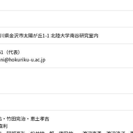
0 石川県金沢市太陽が丘1-1 北陸大学南谷研究室内
1161（代表）
ni@hokuriku-u.ac.jp
祐・竹田完治・恵土孝吉
直利