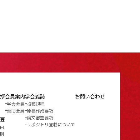
拶
会員案内
学会雑誌
お問い合わせ
学会会員
投稿規程
賛助会員
原稿作成要項
論文審査要項
要
リポジトリ登載について
内
則